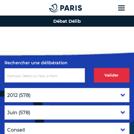
Débat Délib
Top of the page
Rechercher une délibération
Valider