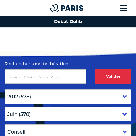
Débat Délib
Top of the page
Rechercher une délibération
Valider