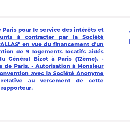
e Paris pour le service des intérêts et
unts à contracter par la Société
LLAS" en vue du financement d'un
ation de 9 logements locatifs aidés
du Général Bizot à Paris (12ème). -
le de Paris. - Autorisation à Monsieur
 convention avec la Société Anonyme
 relative au versement de cette
 rapporteur.