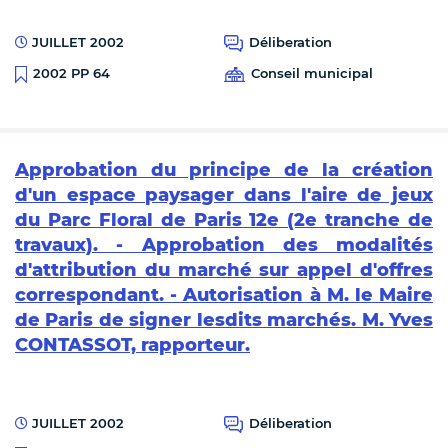
JUILLET 2002
Déliberation
Conseil municipal
2002 PP 64
Approbation du principe de la création
d'un espace paysager dans l'aire de jeux
du Parc Floral de Paris 12e (2e tranche de
travaux). - Approbation des modalités
d'attribution du marché sur appel d'offres
correspondant. - Autorisation à M. le Maire
de Paris de signer lesdits marchés. M. Yves
CONTASSOT, rapporteur.
JUILLET 2002
Déliberation