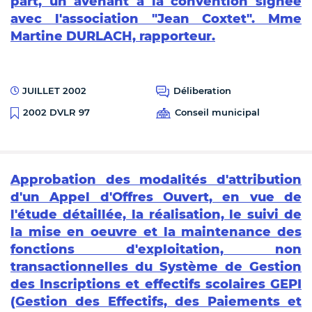
part, un avenant à la convention signée
avec l'association "Jean Coxtet". Mme
Martine DURLACH, rapporteur.
JUILLET 2002
Déliberation
Conseil municipal
2002 DVLR 97
Approbation des modalités d'attribution
d'un Appel d'Offres Ouvert, en vue de
l'étude détaillée, la réalisation, le suivi de
la mise en oeuvre et la maintenance des
fonctions d'exploitation, non
transactionnelles du Système de Gestion
des Inscriptions et effectifs scolaires GEPI
(Gestion des Effectifs, des Paiements et