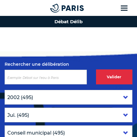
Débat Délib
Top of the page
Rechercher une délibération
Valider