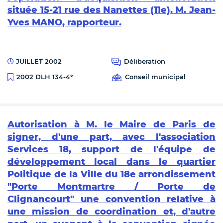
située 15-21 rue des Nanettes (11e). M. Jean-
Yves MANO, rapporteur.
JUILLET 2002
Déliberation
Conseil municipal
2002 DLH 134-4°
Autorisation à M. le Maire de Paris de
signer, d'une part, avec l'association
Services 18, support de l'équipe de
développement local dans le quartier
Politique de la Ville du 18e arrondissement
"Porte Montmartre / Porte de
Clignancourt" une convention relative à
une mission de coordination et, d'autre