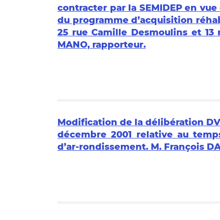
contracter par la SEMIDEP en vue
du programme d’acquisition réhab
25 rue Camille Desmoulins et 13 
MANO, rapporteur.
Modification de la délibération DVL
décembre 2001 relative au temps
d’ar-rondissement. M. François D