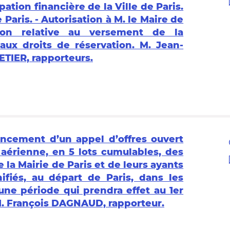
pation financière de la Ville de Paris.
 Paris. - Autorisation à M. le Maire de
ion relative au versement de la
’aux droits de réservation. M. Jean-
IER, rapporteurs.
ncement d’un appel d’offres ouvert
 aérienne, en 5 lots cumulables, des
la Mairie de Paris et de leurs ayants
fiés, au départ de Paris, dans les
ne période qui prendra effet au 1er
 M. François DAGNAUD, rapporteur.