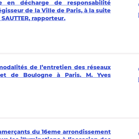
e en décharge de responsabilité
seur de la Ville de Paris, à la suite
an SAUTTER, rapporteur.
odalités de l’entretien des réseaux
et de Boulogne à Paris. M. Yves
ommerçants du 16eme arrondissement