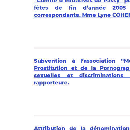
“Comité d’Initiatives de Passy” po
fêtes de fin d’année 2005 
correspondante. Mme Lyne COHEN
Subvention à l’association “
Prostitution et de la Pornogra
sexuelles et discrimination
rapporteure.
Attribution de la dénominati