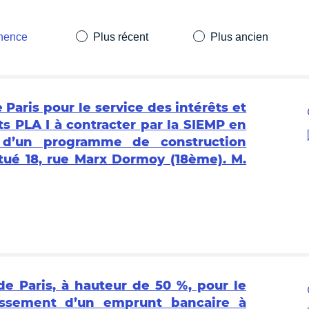
inence
Plus récent
Plus ancien
e Paris pour le service des intérêts et
 PLA I à contracter par la SIEMP en
 d’un programme de construction
tué 18, rue Marx Dormoy (18ème). M.
 de Paris, à hauteur de 50 %, pour le
tissement d’un emprunt bancaire à