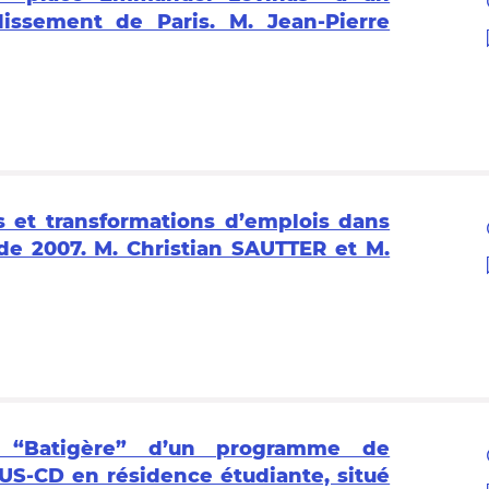
issement de Paris. M. Jean-Pierre
s et transformations d’emplois dans
 de 2007. M. Christian SAUTTER et M.
M “Batigère” d’un programme de
US-CD en résidence étudiante, situé