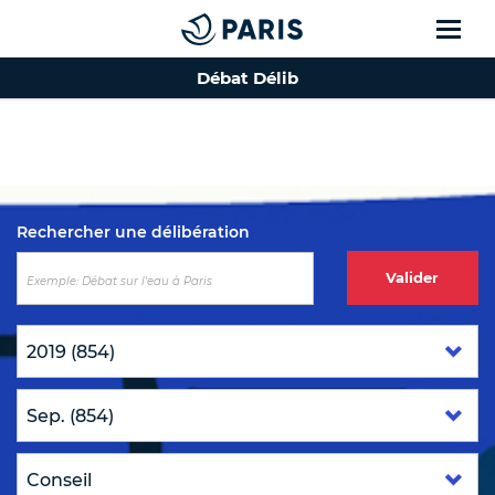
Débat Délib
Top of the page
Rechercher une délibération
Valider