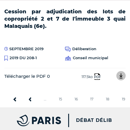
Cession par adjudication des lots de
copropriété 2 et 7 de l'immeuble 3 quai
Malaquais (6e).
SEPTEMBRE 2019
Déliberation
Conseil municipal
2019 DU 208-1
Télécharger le PDF 0
117.5ko
PDF
...
15
16
17
18
19
PARIS.FR [NEW WINDOW
DÉBAT DÉLIB