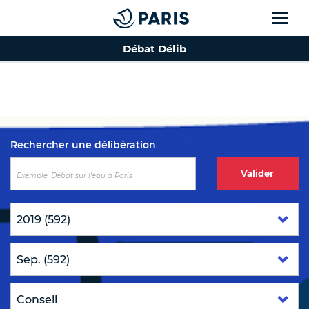
Débat Délib
Top of the page
Rechercher une délibération
Valider