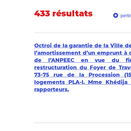
433 résultats
pert
Octroi de la garantie de la Ville d
l’amortissement d’un emprunt à 
de l’ANPEEC en vue du fi
restructuration du Foyer de Trav
73-75 rue de la Procession (1
logements PLA-I. Mme Khédija
rapporteurs.