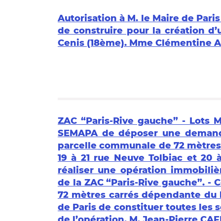
Autorisation à M. le Maire de Pa
de construire pour la création d
Cenis (18ème). Mme Clémentine A
ZAC “Paris-Rive gauche” - Lots M1
SEMAPA de déposer une demande
parcelle communale de 72 mètres 
19 à 21 rue Neuve Tolbiac et 20 
réaliser une opération immobili
de la ZAC “Paris-Rive gauche”. - 
72 mètres carrés dépendante du lo
de Paris de constituer toutes les s
de l’opération. M. Jean-Pierre CAF