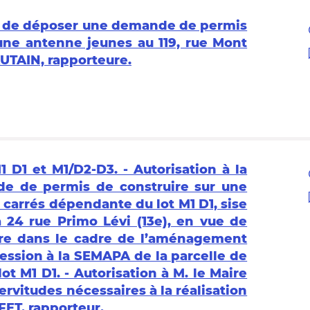
ris de déposer une demande de permis
’une antenne jeunes au 119, rue Mont
UTAIN, rapporteure.
 D1 et M1/D2-D3. - Autorisation à la
 de permis de construire sur une
carrés dépendante du lot M1 D1, sise
à 24 rue Primo Lévi (13e), en vue de
ère dans le cadre de l’aménagement
Cession à la SEMAPA de la parcelle de
t M1 D1. - Autorisation à M. le Maire
ervitudes nécessaires à la réalisation
FET, rapporteur.