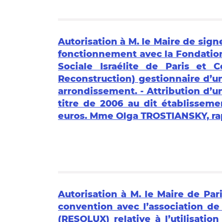
Autorisation à M. le Maire de sign
fonctionnement avec la Fondatio
Sociale Israélite de Paris et 
Reconstruction) gestionnaire d’u
arrondissement. - Attribution d’
titre de 2006 au dit établissem
euros. Mme Olga TROSTIANSKY, ra
Autorisation à M. le Maire de Par
convention avec l’association d
(RESOLUX) relative à l’utilisati