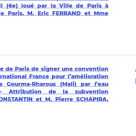
l (6e) loué par la Ville de Paris à
 de Paris. M. Eric FERRAND et Mme
ire de Paris de signer une convention
rnational France pour l’amélioration
e Gourma-Rharous (Mali) par l’eau
 - Attribution de la subvention
ONSTANTIN et M. Pierre SCHAPIRA,