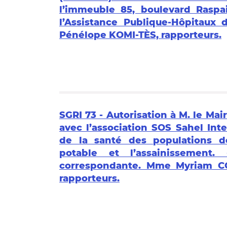
l’immeuble 85, boulevard Raspai
l’Assistance Publique-Hôpitaux
Pénélope KOMI-TÈS, rapporteurs.
SGRI 73 - Autorisation à M. le Ma
avec l’association SOS Sahel Inte
de la santé des populations d
potable et l’assainissement.
correspondante. Mme Myriam C
rapporteurs.