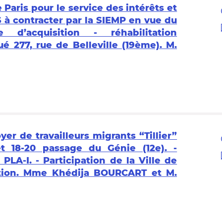
e Paris pour le service des intérêts et
 à contracter par la SIEMP en vue du
d’acquisition - réhabilitation
 277, rue de Belleville (19ème). M.
er de travailleurs migrants “Tillier”
et 18-20 passage du Génie (12e). -
A-I. - Participation de la Ville de
ation. Mme Khédija BOURCART et M.