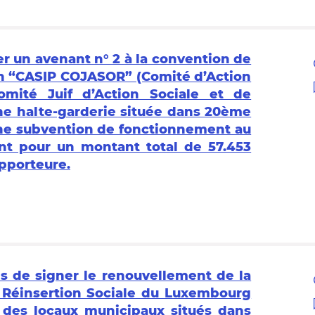
er un avenant n° 2 à la convention de
n “CASIP COJASOR” (Comité d’Action
Comité Juif d’Action Sociale et de
ne halte-garderie située dans 20ème
une subvention de fonctionnement au
ent pour un montant total de 57.453
pporteure.
is de signer le renouvellement de la
e Réinsertion Sociale du Luxembourg
on des locaux municipaux situés dans