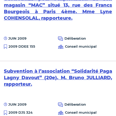
magasin “MAC” situé 13, rue des Francs
Bourgeois à Paris 4ème. Mme Lyne
COHENSOLAL, rapporteure.
JUIN 2009
Déliberation
Conseil municipal
2009 DDEE 155
Subvention à l’association “Solidarité Paga
Lagny Davout” (20e). M. Bruno JULLIARD,
rapporteur.
JUIN 2009
Déliberation
Conseil municipal
2009 DJS 324