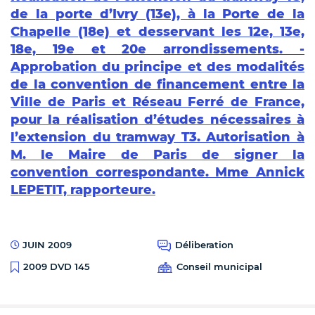
de la porte d’Ivry (13e), à la Porte de la
Chapelle (18e) et desservant les 12e, 13e,
18e, 19e et 20e arrondissements. -
Approbation du principe et des modalités
de la convention de financement entre la
Ville de Paris et Réseau Ferré de France,
pour la réalisation d’études nécessaires à
l’extension du tramway T3. Autorisation à
M. le Maire de Paris de signer la
convention correspondante. Mme Annick
LEPETIT, rapporteure.
JUIN 2009
Déliberation
Conseil municipal
2009 DVD 145