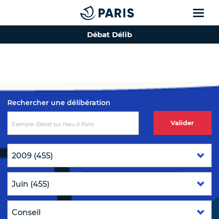
Débat Délib
Top of the page
Rechercher une délibération
Valider