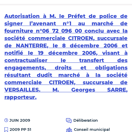
Autorisation à M. le Préfet de police de
signer l’avenant n°1 au marché de
fourniture n°06 72 096 00 conclu avec la
société commerciale CITROEN, succursale
de NANTERRE, le 8 décembre 2006 et
notifié le 19 décembre 2006, visant à
contractualiser le transfert des
engagements, droits et obligations
résultant dudit marché à la société
commerciale CITROEN, succursale de
VERSAILLES. M. Georges SARRE,
rapporteur.
JUIN 2009
Déliberation
Conseil municipal
2009 PP 51