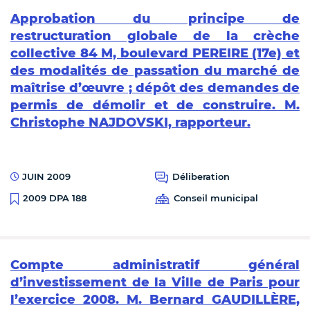
Approbation du principe de
restructuration globale de la crèche
collective 84 M, boulevard PEREIRE (17e) et
des modalités de passation du marché de
maîtrise d’œuvre ; dépôt des demandes de
permis de démolir et de construire. M.
Christophe NAJDOVSKI, rapporteur.
JUIN 2009
Déliberation
Conseil municipal
2009 DPA 188
Compte administratif général
d’investissement de la Ville de Paris pour
l’exercice 2008. M. Bernard GAUDILLÈRE,