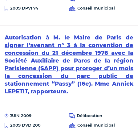
Conseil municipal
2009 DPVI 74
Autorisation à M. le Maire de Paris de
signer l’avenant n° 3 à la convention de
concession du 21 décembre 1976 avec la
Société Auxiliaire de Parcs de la région
Parisienne (SAPP) pour proroger d’un mois
la concession du parc public de
stationnement “Passy” (16e). Mme Annick
LEPETIT, rapporteure.
JUIN 2009
Déliberation
Conseil municipal
2009 DVD 200