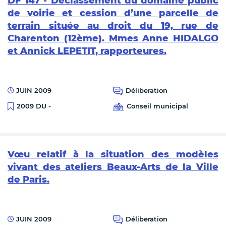
DF 147 - Déclassement du domaine public
de voirie et cession d’une parcelle de
terrain située au droit du 19, rue de
Charenton (12ème). Mmes Anne HIDALGO
et Annick LEPETIT, rapporteures.
JUIN 2009
Déliberation
Conseil municipal
2009 DU -
Vœu relatif à la situation des modèles
vivant des ateliers Beaux-Arts de la Ville
de Paris.
JUIN 2009
Déliberation