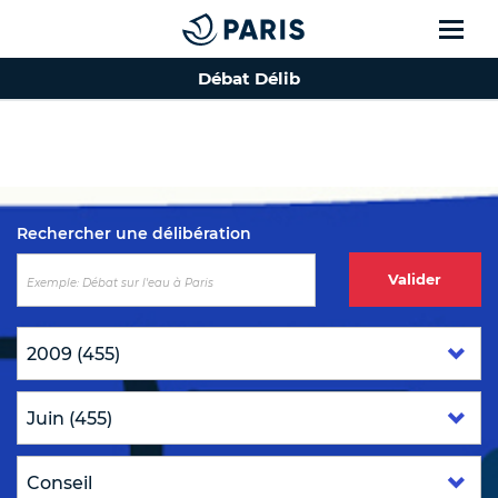
Débat Délib
Top of the page
Rechercher une délibération
Valider