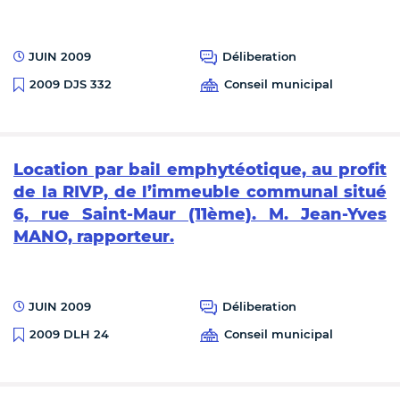
JUIN 2009
Déliberation
Conseil municipal
2009 DJS 332
Location par bail emphytéotique, au profit
de la RIVP, de l’immeuble communal situé
6, rue Saint-Maur (11ème). M. Jean-Yves
MANO, rapporteur.
JUIN 2009
Déliberation
Conseil municipal
2009 DLH 24