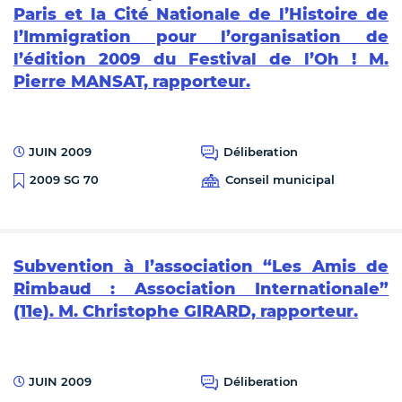
Paris et la Cité Nationale de l’Histoire de
l’Immigration pour l’organisation de
l’édition 2009 du Festival de l’Oh ! M.
Pierre MANSAT, rapporteur.
JUIN 2009
Déliberation
Conseil municipal
2009 SG 70
Subvention à l’association “Les Amis de
Rimbaud : Association Internationale”
(11e). M. Christophe GIRARD, rapporteur.
JUIN 2009
Déliberation