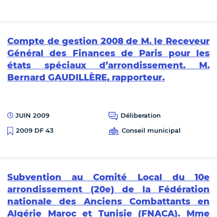
Compte de gestion 2008 de M. le Receveur
Général des Finances de Paris pour les
états spéciaux d’arrondissement. M.
Bernard GAUDILLÈRE, rapporteur.
JUIN 2009
Déliberation
Conseil municipal
2009 DF 43
Subvention au Comité Local du 10e
arrondissement (20e) de la Fédération
nationale des Anciens Combattants en
Algérie Maroc et Tunisie (FNACA). Mme