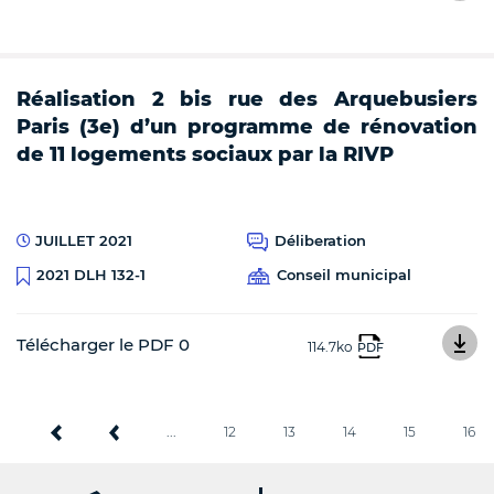
Réalisation 2 bis rue des Arquebusiers
Paris (3e) d’un programme de rénovation
de 11 logements sociaux par la RIVP
JUILLET 2021
Déliberation
Conseil municipal
2021 DLH 132-1
Télécharger le PDF 0
114.7ko
PDF
...
12
13
14
15
16