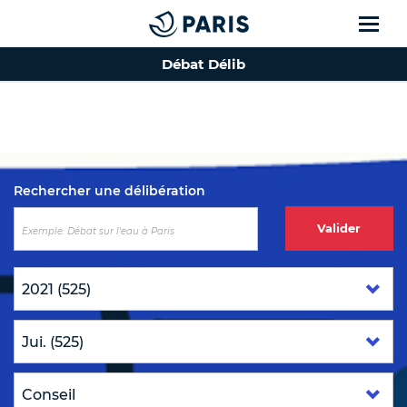
Débat Délib
Top of the page
Rechercher une délibération
Valider