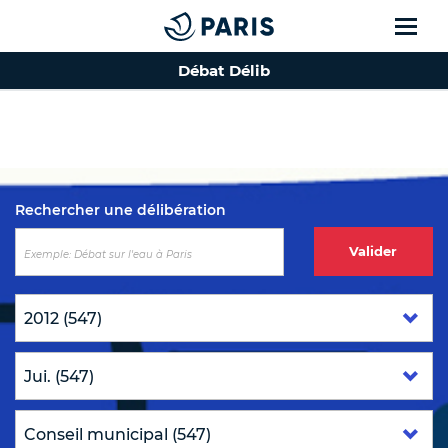
Débat Délib
Top of the page
Rechercher une délibération
Valider