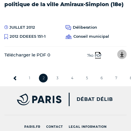
politique de la ville Amiraux-Simplon (18e)
JUILLET 2012
Déliberation
Conseil municipal
2012 DDEEES 151-1
Télécharger le PDF 0
7ko
PDF
1
2
3
4
5
6
7
PARIS.FR [NEW WINDOW
DÉBAT DÉLIB
PARIS.FR
CONTACT
LEGAL INFORMATION