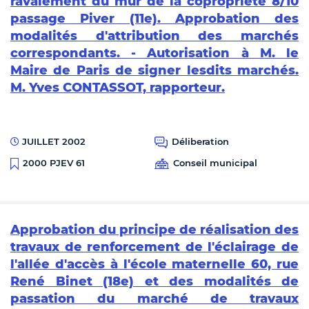
ravalement du mur de la copropriété 8/10
passage Piver (11e). Approbation des
modalités d'attribution des marchés
correspondants. - Autorisation à M. le
Maire de Paris de signer lesdits marchés.
M. Yves CONTASSOT, rapporteur.
JUILLET 2002
Déliberation
Conseil municipal
2000 PJEV 61
Approbation du principe de réalisation des
travaux de renforcement de l'éclairage de
l'allée d'accès à l'école maternelle 60, rue
René Binet (18e) et des modalités de
passation du marché de travaux