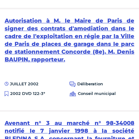
Autorisation à M. le Maire de Paris de
signer des contrats d'amodiation dans le
cadre de l'exploitation en régie par la Ville
de Paris de places de garage dans le parc
de stationnement Concorde (8e). M. Denis
BAUPIN, rapporteur.
JUILLET 2002
Déliberation
Conseil municipal
2002 DVD 122-3°
Avenant n° 3 au marché n° 98-34008
notifié le 7 janvier 1998 à la société
BLEDINA S.A. concernant la fourniture et