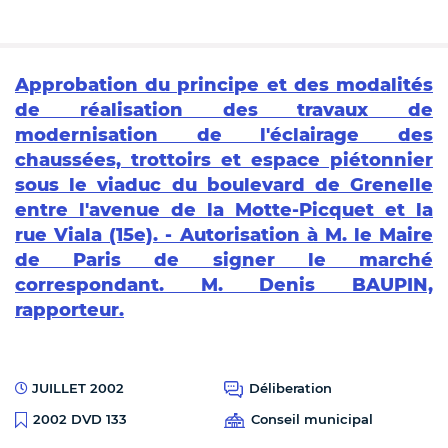
Approbation du principe et des modalités
de réalisation des travaux de
modernisation de l'éclairage des
chaussées, trottoirs et espace piétonnier
sous le viaduc du boulevard de Grenelle
entre l'avenue de la Motte-Picquet et la
rue Viala (15e). - Autorisation à M. le Maire
de Paris de signer le marché
correspondant. M. Denis BAUPIN,
rapporteur.
JUILLET 2002
Déliberation
Conseil municipal
2002 DVD 133