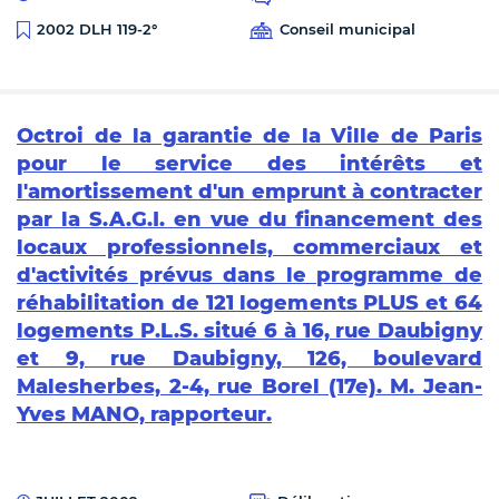
Conseil municipal
2002 DLH 119-2°
Octroi de la garantie de la Ville de Paris
pour le service des intérêts et
l'amortissement d'un emprunt à contracter
par la S.A.G.I. en vue du financement des
locaux professionnels, commerciaux et
d'activités prévus dans le programme de
réhabilitation de 121 logements PLUS et 64
logements P.L.S. situé 6 à 16, rue Daubigny
et 9, rue Daubigny, 126, boulevard
Malesherbes, 2-4, rue Borel (17e). M. Jean-
Yves MANO, rapporteur.