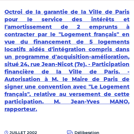
Octroi de la garantie de la Ville de Paris
pour le service des intérêts et
l'amortissement de 2 emprunts à
contracter par le "Logement français" en
vue du financement de 5 logements
locatifs aidés d'intégration compris dans
un programme d'acquisition-amélioration,
situé 24, rue Jean-Nicot (7e). - Participation
financière de la Ville de Paris. -
Autorisation à M. le Maire de Paris de
signer une convention avec "Le Logement
français", relative au versement de cette
participation. M. Jean-Yves MANO,
rapporteur.
JUILLET 2002
Déliberation