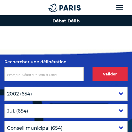
Débat Délib
Top of the page
Rechercher une délibération
Valider