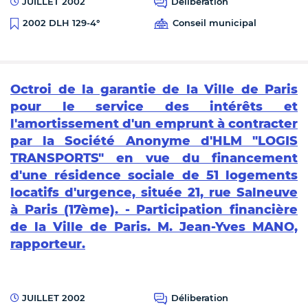
JUILLET 2002
Déliberation
Conseil municipal
2002 DLH 129-4°
Octroi de la garantie de la Ville de Paris
pour le service des intérêts et
l'amortissement d'un emprunt à contracter
par la Société Anonyme d'HLM "LOGIS
TRANSPORTS" en vue du financement
d'une résidence sociale de 51 logements
locatifs d'urgence, située 21, rue Salneuve
à Paris (17ème). - Participation financière
de la Ville de Paris. M. Jean-Yves MANO,
rapporteur.
JUILLET 2002
Déliberation