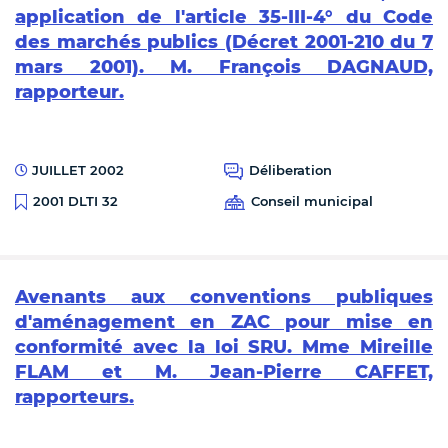
application de l'article 35-III-4° du Code
des marchés publics (Décret 2001-210 du 7
mars 2001). M. François DAGNAUD,
rapporteur.
JUILLET 2002
Déliberation
Conseil municipal
2001 DLTI 32
Avenants aux conventions publiques
d'aménagement en ZAC pour mise en
conformité avec la loi SRU. Mme Mireille
FLAM et M. Jean-Pierre CAFFET,
rapporteurs.