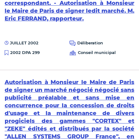
correspondant. - Autorisation à Monsieur
le Maire de Paris de signer ledit marché. M.
Eric FERRAND, rapporteur.
JUILLET 2002
Déliberation
Conseil municipal
2002 DPA 299
Autorisation à Monsieur le Maire de Paris
de signer un marché négocié négocié sans
publicité préalable et sans mise en
concurrence pour la concession de droits
d'usage et la maintenance de divers
progiciels des gammes "CORTEX" et
"ZEKE" édités et distribués par la société
"ALLEN SYSTEMS GROUP France", en