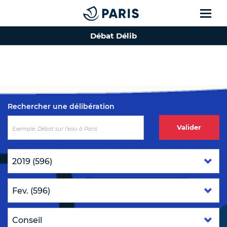
Débat Délib
Top of the page
Rechercher une délibération
Valider