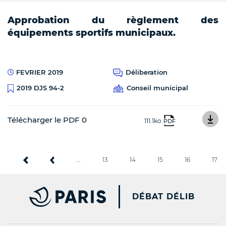
Approbation du règlement des
équipements sportifs municipaux.
FEVRIER 2019
Déliberation
Conseil municipal
2019 DJS 94-2
Télécharger le PDF 0
111.1ko
PDF
...
13
14
15
16
17
PARIS.FR [NEW WINDOW
DÉBAT DÉLIB