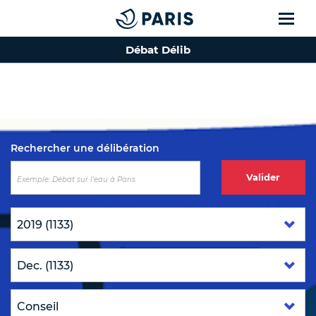
Débat Délib
Top of the page
Rechercher une délibération
Valider