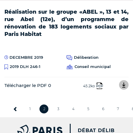
Réalisation sur le groupe «ABEL », 13 et 14,
rue Abel (12e), d’un programme de
rénovation de 183 logements sociaux par
Paris Habitat
DECEMBRE 2019
Déliberation
Conseil municipal
2019 DLH 246-1
Télécharger le PDF 0
45.2ko
PDF
1
2
3
4
5
6
7
PARIS.FR [NEW WINDOW
DÉBAT DÉLIB