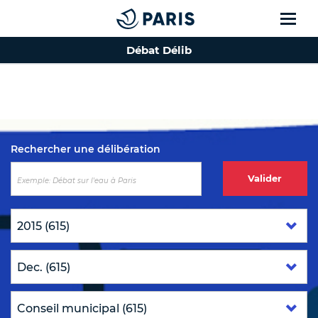
Débat Délib
Top of the page
Rechercher une délibération
Valider