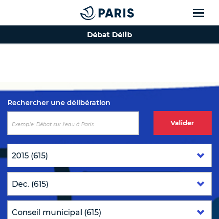
Débat Délib
Top of the page
Rechercher une délibération
Valider