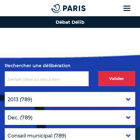
Débat Délib
Top of the page
Rechercher une délibération
Valider