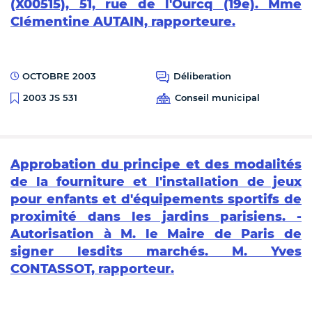
(X00515), 51, rue de l'Ourcq (19e). Mme
Clémentine AUTAIN, rapporteure.
OCTOBRE 2003
Déliberation
Conseil municipal
2003 JS 531
Approbation du principe et des modalités
de la fourniture et l'installation de jeux
pour enfants et d'équipements sportifs de
proximité dans les jardins parisiens. -
Autorisation à M. le Maire de Paris de
signer lesdits marchés. M. Yves
CONTASSOT, rapporteur.