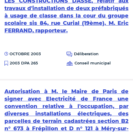
LES CONSTRUCTIONS DASSE, relatif aux
travaux d'installation de deux préfabriqués
à usage de classe dans la cour du groupe
scolaire sis 84, rue Curial (19ème). M. Eric
FERRAND, rapporteur.
OCTOBRE 2003
Déliberation
Conseil municipal
2003 DPA 265
Autorisation à M. le Maire de Paris de
signer avec Electricité de France une
convention relative à l'occupation, par
diverses installations électriques, des
parcelles de terrain cadastrées section B2
n° 673 à Frépillon et D n° 121 à Méry-sur-