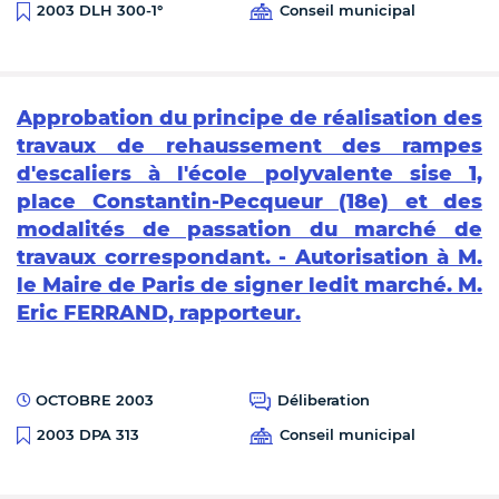
Conseil municipal
2003 DLH 300-1°
Approbation du principe de réalisation des
travaux de rehaussement des rampes
d'escaliers à l'école polyvalente sise 1,
place Constantin-Pecqueur (18e) et des
modalités de passation du marché de
travaux correspondant. - Autorisation à M.
le Maire de Paris de signer ledit marché. M.
Eric FERRAND, rapporteur.
OCTOBRE 2003
Déliberation
Conseil municipal
2003 DPA 313