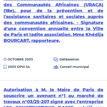
des Communautés Africaines (URACA)
(18e), pour de la prévention et de
l'assistance sanitaires et sociales auprès
des communautés africaines. - Signature
d'une convention annuelle entre la Ville
de Paris et ladite association. Mme Khédija
BOURCART, rapporteure.
OCTOBRE 2003
Déliberation
Conseil municipal
2003 DPVI 54
Autorisation à M. le Maire de Paris de
souscrire un avenant n°1 au marché de
travaux n°03/25-207 signé avec l'entreprise