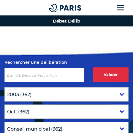
Débat Délib
Top of the page
Rechercher une délibération
Valider