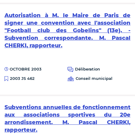
Autorisation à M. le Maire de Paris de
signer une convention avec l'association
"Football club des Gobelins" (13e). -
Subvention correspondante. M. Pascal
CHERKI, rapporteur.
OCTOBRE 2003
Déliberation
Conseil municipal
2003 JS 462
Subventions annuelles de fonctionnement
aux associations sportives du 20e
arrondissement. M. Pascal CHERKI,
rapporteur.