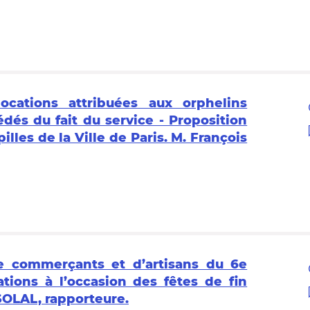
ocations attribuées aux orphelins
édés du fait du service - Proposition
lles de la Ville de Paris. M. François
e commerçants et d’artisans du 6e
tions à l’occasion des fêtes de fin
OLAL, rapporteure.