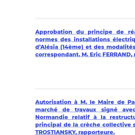
Approbation du principe de ré
normes des installations électri
d’Alésia (14ème) et des modalité
correspondant. M. Eric FERRAND, 
Autorisation à M. le Maire de Pa
marché de travaux signé avec
Normandie relatif à la restruct
principal de la crèche collective 
TROSTIANSKY, rapporteure.