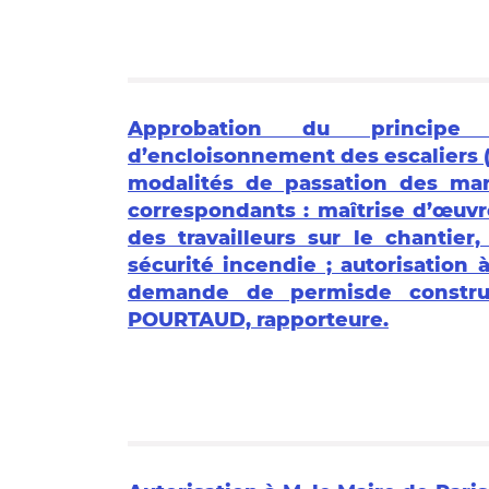
Approbation du principe 
d’encloisonnement des escaliers (
modalités de passation des marc
correspondants : maîtrise d’œuvre
des travailleurs sur le chantie
sécurité incendie ; autorisation 
demande de permisde constru
POURTAUD, rapporteure.