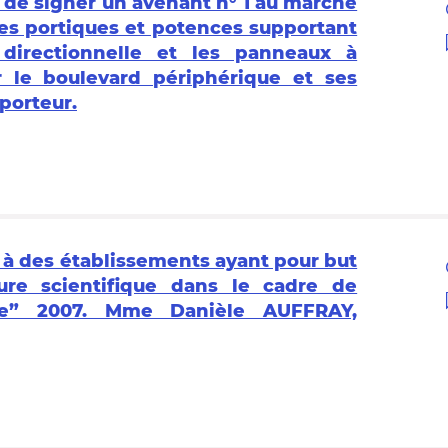
s de signer un avenant n° 1 au marché
des portiques et potences supportant
 directionnelle et les panneaux à
r le boulevard périphérique et ses
porteur.
 à des établissements ayant pour but
re scientifique dans le cadre de
ine” 2007. Mme Danièle AUFFRAY,