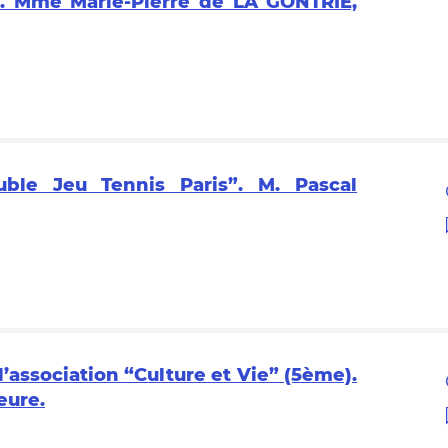
e. Mme Marie-Pierre de LA GONTRIE,
uble Jeu Tennis Paris”. M. Pascal
association “Culture et Vie” (5ème).
eure.