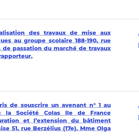
alisation des travaux de mise aux
ques au groupe scolaire 188-190, rue
s de passation du marché de travaux
rapporteur.
ris de souscrire un avenant n° 1 au
 la Société Colas Ile de France
uration et l’extension du bâtiment
sise 51, rue Berzélius (17e). Mme Olga