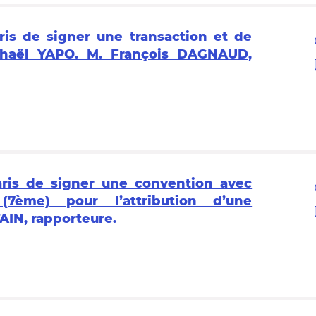
ris de signer une transaction et de
phaël YAPO. M. François DAGNAUD,
aris de signer une convention avec
 (7ème) pour l’attribution d’une
IN, rapporteure.