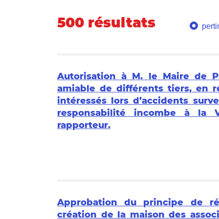
500 résultats
pert
Autorisation à M. le Maire de P
amiable de différents tiers, en
intéressés lors d’accidents surv
responsabilité incombe à la 
rapporteur.
Approbation du principe de réa
création de la maison des assoc