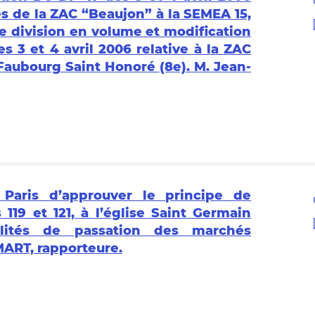
s de la ZAC “Beaujon” à la SEMEA 15,
de division en volume et modification
es 3 et 4 avril 2006 relative à la ZAC
Faubourg Saint Honoré (8e). M. Jean-
 Paris d’approuver le principe de
 119 et 121, à l’église Saint Germain
alités de passation des marchés
ART, rapporteure.