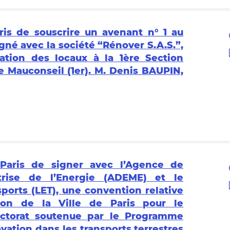
ris de souscrire un avenant n° 1 au
gné avec la société “Rénover S.A.S.”,
ration des locaux à la 1ère Section
rue Mauconseil (1er). M. Denis BAUPIN,
 Paris de signer avec l’Agence de
trise de l’Energie (ADEME) et le
ports (LET), une convention relative
ion de la Ville de Paris pour le
ctorat soutenue par le Programme
vation dans les transports terrestres