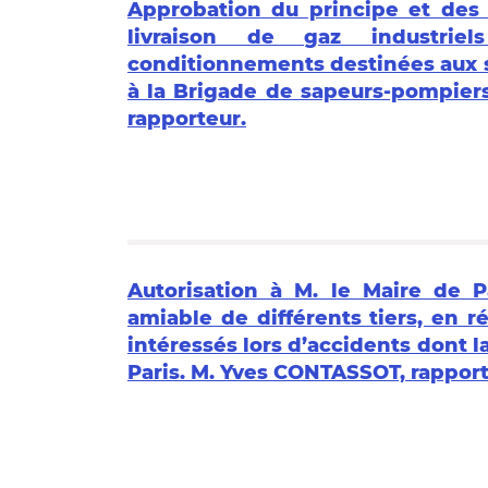
Approbation du principe et des 
livraison de gaz industri
conditionnements destinées aux se
à la Brigade de sapeurs-pompier
rapporteur.
Autorisation à M. le Maire de P
amiable de différents tiers, en
intéressés lors d’accidents dont l
Paris. M. Yves CONTASSOT, rapport