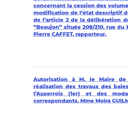
concernant la cession des volume
modification de l’état descriptif 
de l’article 2 de la délibération d
“Beaujon” située 208/210, rue du 
Pierre CAFFET, rapporteur.
Autorisation à M. le Maire de
réalisation des travaux des baies
l’Auxerrois (1er) et des mod
correspondants. Mme Moïra GUILM