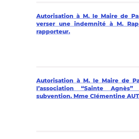
Autorisation à M. le Maire de Pa
verser une indemnité à M. Ra
rapporteur.
Autorisation à M. le Maire de P
l’association “Sainte Agnès”
subvention. Mme Clémentine AUTA