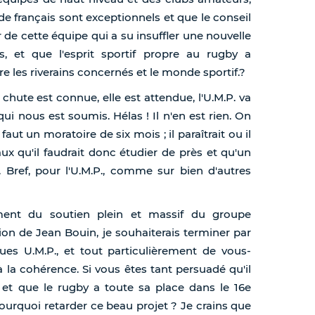
de français sont exceptionnels et que le conseil
de cette équipe qui a su insuffler une nouvelle
s, et que l'esprit sportif propre au rugby a
re les riverains concernés et le monde sportif.?
a chute est connue, elle est attendue, l'U.M.P. va
ui nous est soumis. Hélas ! Il n'en est rien. On
aut un moratoire de six mois ; il paraîtrait ou il
aux qu'il faudrait donc étudier de près et qu'un
 Bref, pour l'U.M.P., comme sur bien d'autres
mment du soutien plein et massif du groupe
tion de Jean Bouin, je souhaiterais terminer par
gues U.M.P., et tout particulièrement de vous-
 cohérence. Si vous êtes tant persuadé qu'il
et que le rugby a toute sa place dans le 16e
urquoi retarder ce beau projet ? Je crains que