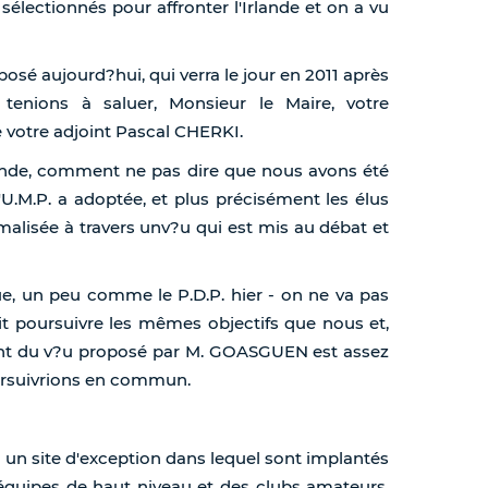
sélectionnés pour affronter l'Irlande et on a vu
osé aujourd?hui, qui verra le jour en 2011 après
tenions à saluer, Monsieur le Maire, votre
e votre adjoint Pascal CHERKI.
grande, comment ne pas dire que nous avons été
U.M.P. a adoptée, et plus précisément les élus
rmalisée à travers unv?u qui est mis au débat et
, un peu comme le P.D.P. hier - on ne va pas
 dit poursuivre les mêmes objectifs que nous et,
érant du v?u proposé par M. GOASGUEN est assez
ursuivrions en commun.
 un site d'exception dans lequel sont implantés
 équipes de haut niveau et des clubs amateurs,