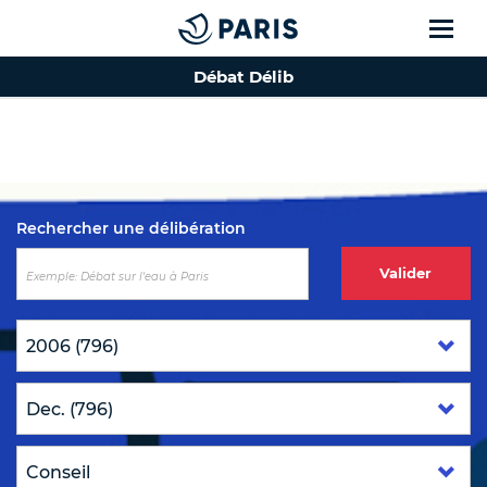
Débat Délib
Top of the page
Rechercher une délibération
Valider