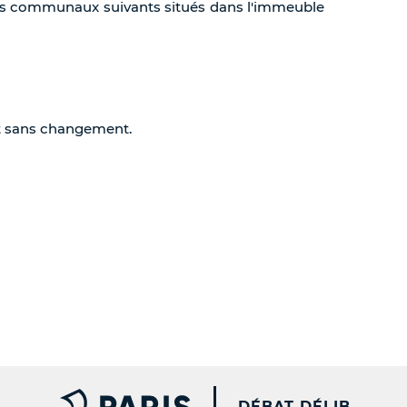
ts communaux suivants situés dans l'immeuble
ent sans changement.
PARIS.FR [NEW WINDOW
DÉBAT DÉLIB