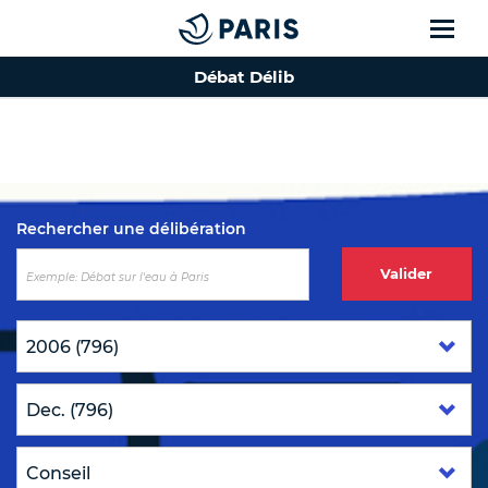
Débat Délib
Top of the page
Rechercher une délibération
Valider