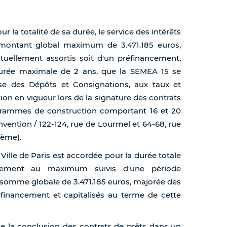
our la totalité de sa durée, le service des intérêts
 montant global maximum de 3.471.185 euros,
ellement assortis soit d'un préfinancement,
 durée maximale de 2 ans, que la SEMEA 15 se
se des Dépôts et Consignations, aux taux et
ion en vigueur lors de la signature des contrats
grammes de construction comportant 16 et 20
vention / 122-124, rue de Lourmel et 64-68, rue
5ème).
Ville de Paris est accordée pour la durée totale
cement au maximum suivis d'une période
 somme globale de 3.471.185 euros, majorée des
éfinancement et capitalisés au terme de cette
de la conclusion des contrats de prêts dans un