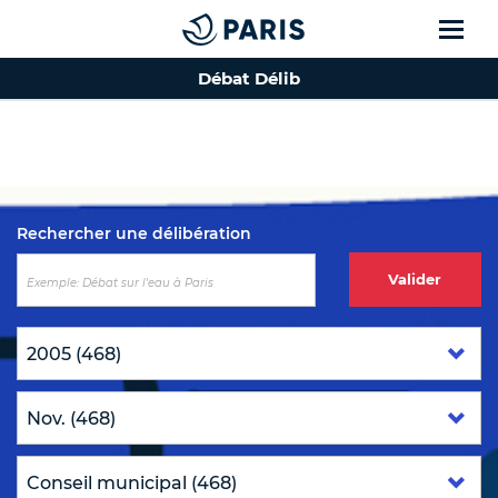
Débat Délib
Top of the page
Rechercher une délibération
Valider