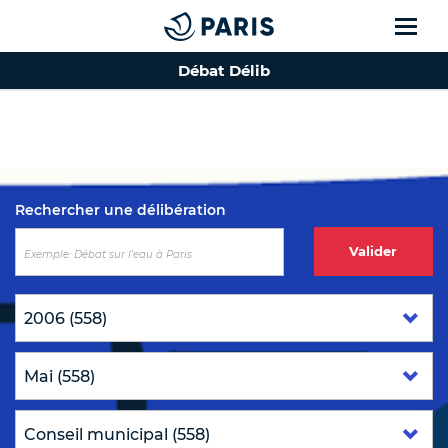
Débat Délib
Top of the page
Rechercher une délibération
Valider