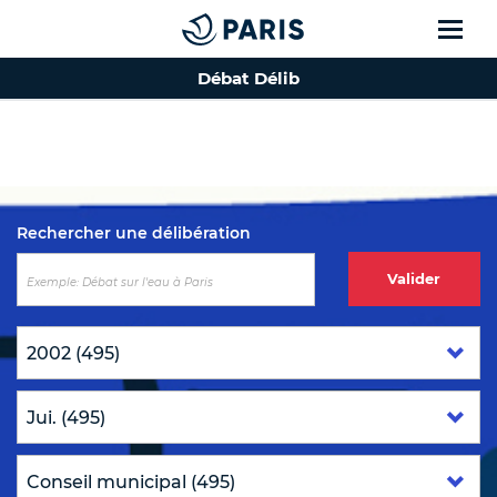
Débat Délib
Top of the page
Rechercher une délibération
Valider