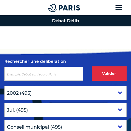
Débat Délib
Top of the page
Rechercher une délibération
Valider