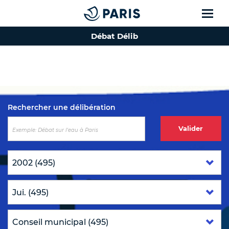
Débat Délib
Top of the page
Rechercher une délibération
Valider