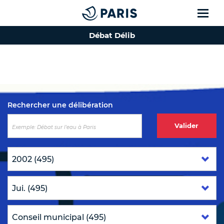
Débat Délib
Top of the page
Rechercher une délibération
Valider