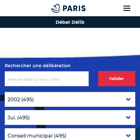
Débat Délib
Top of the page
Rechercher une délibération
Valider