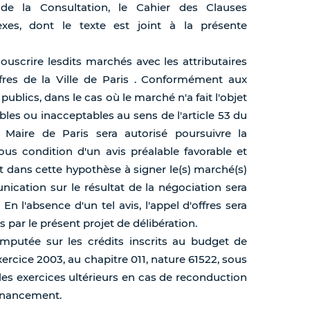
de la Consultation, le Cahier des Clauses
nexes, dont le texte est joint à la présente
 souscrire lesdits marchés avec les attributaires
fres de la Ville de Paris . Conformément aux
ublics, dans le cas où le marché n'a fait l'objet
ables ou inacceptables au sens de l'article 53 du
Maire de Paris sera autorisé poursuivre la
us condition d'un avis préalable favorable et
t dans cette hypothèse à signer le(s) marché(s)
cation sur le résultat de la négociation sera
n l'absence d'un tel avis, l'appel d'offres sera
 par le présent projet de délibération.
imputée sur les crédits inscrits au budget de
xercice 2003, au chapitre 011, nature 61522, sous
r les exercices ultérieurs en cas de reconduction
financement.