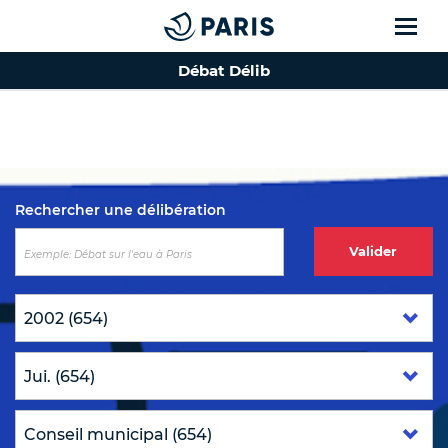
Débat Délib
Top of the page
Rechercher une délibération
Valider