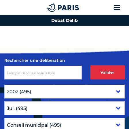
Débat Délib
Top of the page
Rechercher une délibération
Valider