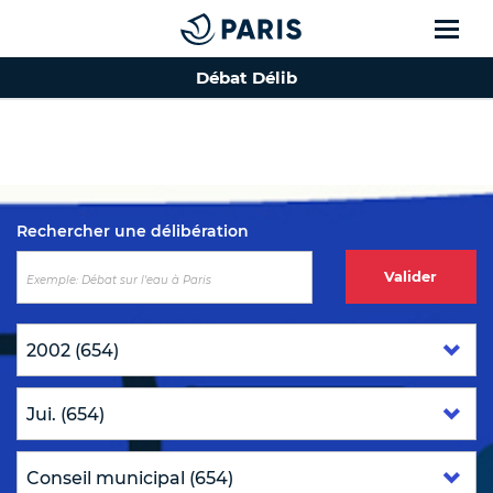
Débat Délib
Top of the page
Rechercher une délibération
Valider