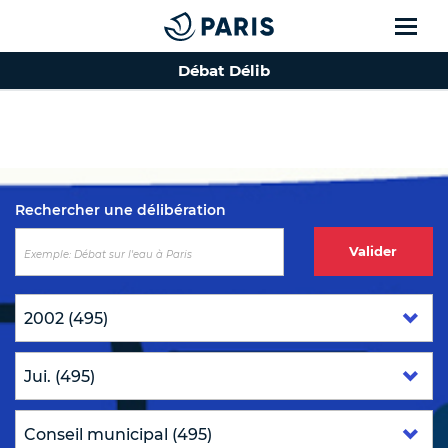
Débat Délib
Top of the page
Rechercher une délibération
Valider