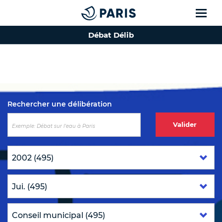
Débat Délib
Top of the page
Rechercher une délibération
Valider