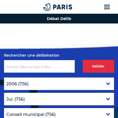
Débat Délib
Top of the page
Rechercher une délibération
Valider