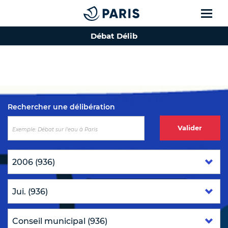
Débat Délib
Top of the page
Rechercher une délibération
Valider