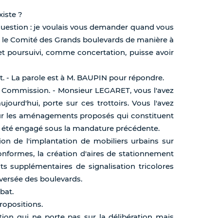
iste ?
 question : je voulais vous demander quand vous
nir le Comité des Grands boulevards de manière à
et poursuivi, comme concertation, puisse avoir
nt. - La parole est à M. BAUPIN pour répondre.
3e Commission. - Monsieur LEGARET, vous l'avez
ujourd'hui, porte sur ces trottoirs. Vous l'avez
 sur les aménagements proposés qui constituent
t été engagé sous la mandature précédente.
tion de l'implantation de mobiliers urbains sur
conformes, la création d'aires de stationnement
s supplémentaires de signalisation tricolores
aversée des boulevards.
bat.
ropositions.
ion qui ne porte pas sur la délibération mais