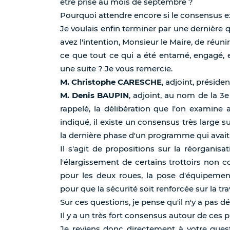
être prise au mois de septembre ?
Pourquoi attendre encore si le consensus ex
Je voulais enfin terminer par une dernière
avez l'intention, Monsieur le Maire, de réu
ce que tout ce qui a été entamé, engagé, 
une suite ? Je vous remercie.
M. Christophe CARESCHE
, adjoint, préside
M. Denis BAUPIN
, adjoint, au nom de la 
rappelé, la délibération que l'on examine a
indiqué, il existe un consensus très large
la dernière phase d'un programme qui avai
Il s'agit de propositions sur la réorganisa
l'élargissement de certains trottoirs non 
pour les deux roues, la pose d'équipement
pour que la sécurité soit renforcée sur la tr
Sur ces questions, je pense qu'il n'y a pas dé
Il y a un très fort consensus autour de ces p
Je reviens donc directement à votre quest