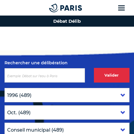
Débat Délib
Top of the page
Rechercher une délibération
Valider