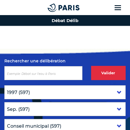
Débat Délib
Top of the page
Rechercher une délibération
Valider