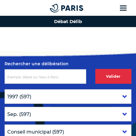
Débat Délib
Top of the page
Rechercher une délibération
Valider