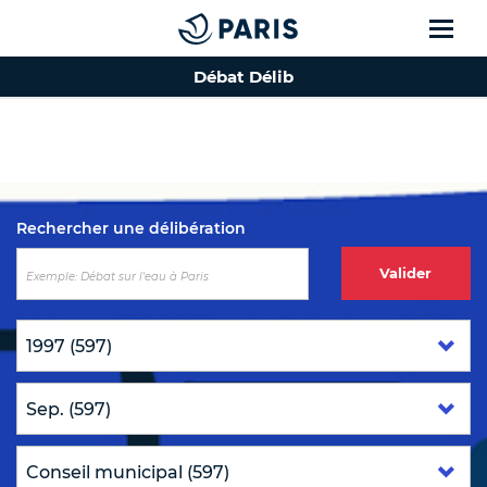
Débat Délib
Top of the page
Rechercher une délibération
Valider