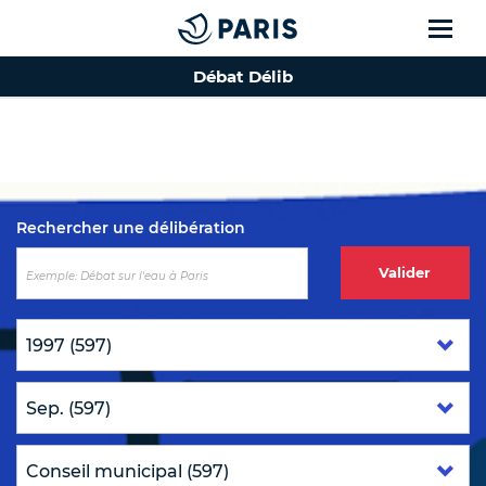
Débat Délib
Top of the page
Rechercher une délibération
Valider