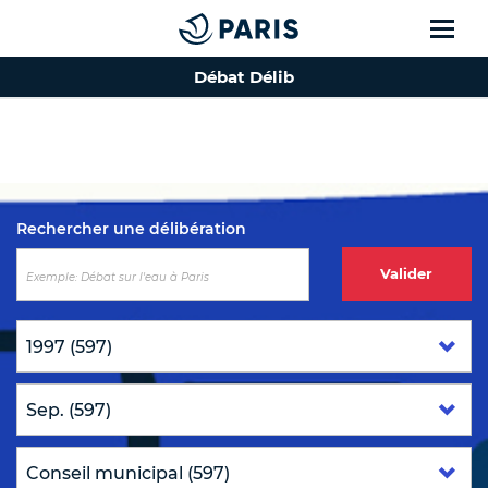
Débat Délib
Top of the page
Rechercher une délibération
Valider