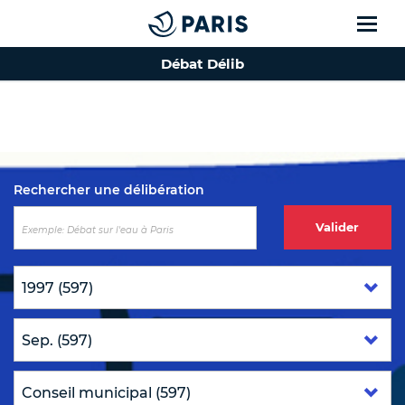
Débat Délib
Top of the page
Rechercher une délibération
Valider