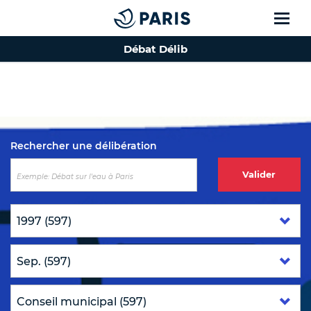
Débat Délib
Top of the page
Rechercher une délibération
Valider